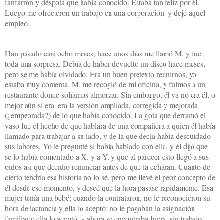
fanfarrón y déspota que había conocido. Estaba tan feliz por él.
Luego me ofrecieron un trabajo en una corporación, y dejé aquel
empleo.
Han pasado casi ocho meses, hace unos días me llamó M. y fue
toda una sorpresa. Debía de haber devuelto un disco hace meses,
pero se me había olvidado. Era un buen pretexto reunirnos, yo
estaba muy contenta. M. me recogió de mi oficina, y fuimos a un
restaurante donde solíamos almorzar. Sin embargo, él ya no era él, o
mejor aún sí era, era la versión ampliada, corregida y mejorada
(¿empeorada?) de lo que había conocido. La gota que derramó el
vaso fue el hecho de que hablara de una compañera a quien él había
llamado para trabajar a su lado, y de la que decía había descuidado
sus labores. Yo le pregunté si había hablado con ella, y él dijo que
se lo había comentado a X. y a Y. y que al parecer esto llegó a sus
oídos así que decidió renunciar antes de que
la echaran. Cuánto
de
cierto tendría esa historia no lo sé, pero me llevé el peor concepto de
él desde ese momento, y deseé que la hora pasase rápidamente. Esa
mujer tenía una bebé; cuando la contrataron, no le reconocieron su
hora de lactancia y ella lo aceptó; no le pagaban la asignación
familiar y ella lo aceptó, y ahora se encontraba fuera, sin trabajo.