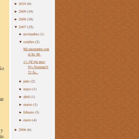
2010
(6)
►
2009
(19)
►
2008
(18)
►
2007
(15)
▼
noviembre
(1)
►
octubre
(2)
▼
Mi encuentro con
el Sr. M.
<!--[if gte mso
9]> Normal 0
 No
21 fa...
julio
(2)
►
mayo
(1)
►
abril
(1)
►
ir
marzo
(1)
►
febrero
(3)
►
enero
(4)
►
 y
2006
(6)
►
ás