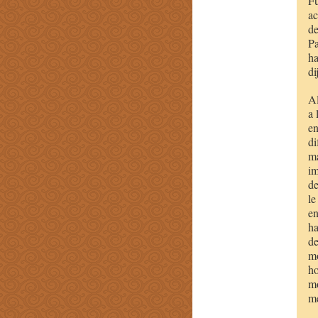
Fu
ac
de
Pa
ha
di
Al
a
en
di
má
im
de
le
en
ha
de
mo
ho
mo
me