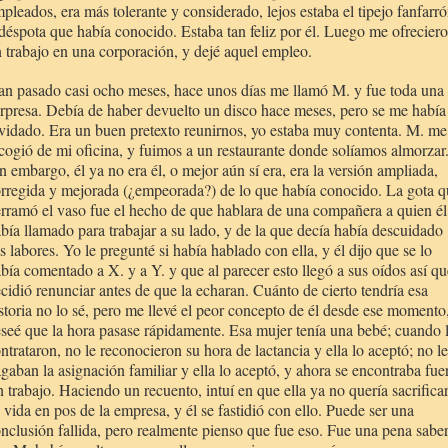
pleados, era más tolerante y considerado, lejos estaba el tipejo fanfarr
déspota que había conocido. Estaba tan feliz por él. Luego me ofrecier
 trabajo en una corporación, y dejé aquel empleo.
n pasado casi ocho meses, hace unos días me llamó M. y fue toda una
rpresa. Debía de haber devuelto un disco hace meses, pero se me había
vidado. Era un buen pretexto reunirnos, yo estaba muy contenta. M. me
cogió de mi oficina, y fuimos a un restaurante donde solíamos almorzar
n embargo, él ya no era él, o mejor aún sí era, era la versión ampliada,
rregida y mejorada (¿empeorada?) de lo que había conocido. La gota q
rramó el vaso fue el hecho de que hablara de una compañera a quien él
bía llamado para trabajar a su lado, y de la que decía había descuidado
s labores. Yo le pregunté si había hablado con ella, y él dijo que se lo
bía comentado a X. y a Y. y que al parecer esto llegó a sus oídos así qu
cidió renunciar antes de que
la echaran. Cuánto
de cierto tendría esa
storia no lo sé, pero me llevé el peor concepto de él desde ese momento
seé que la hora pasase rápidamente. Esa mujer tenía una bebé; cuando 
ntrataron, no le reconocieron su hora de lactancia y ella lo aceptó; no le
gaban la asignación familiar y ella lo aceptó, y ahora se encontraba fue
n trabajo. Haciendo un recuento, intuí en que ella ya no quería sacrifica
 vida en pos de la empresa, y él se fastidió con ello. Puede ser una
nclusión fallida, pero realmente pienso que fue eso. Fue una pena sabe