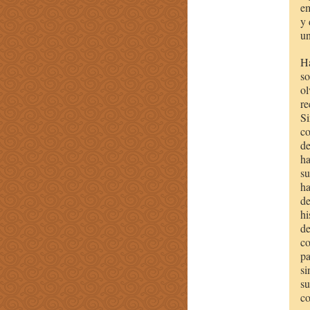
em
y 
un
Ha
so
ol
re
Si
co
de
ha
su
ha
de
hi
de
co
pa
si
su
co