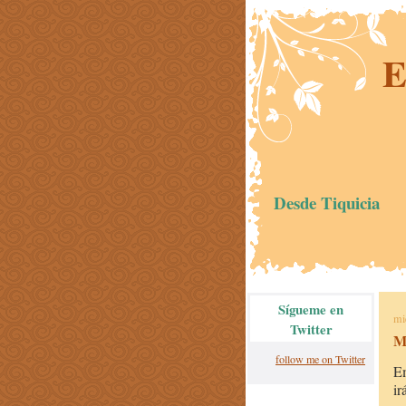
E
Desde Tiquicia
Sígueme en
mi
Twitter
Mi
follow me on Twitter
Em
ir