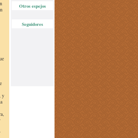
ón
Otros espejos
on
Seguidores
.
ue
e
, y
la
ra,
r
r