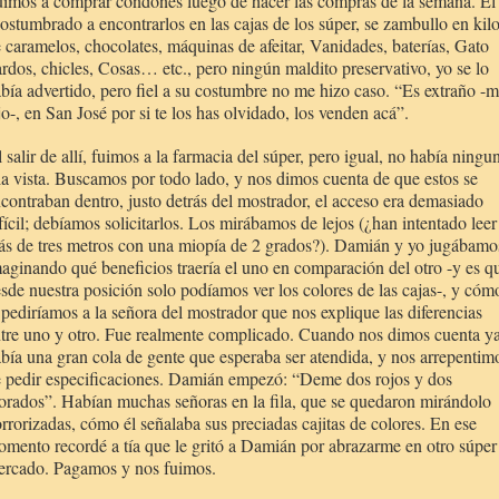
imos a comprar condones luego de hacer las compras de la semana. Él
ostumbrado a encontrarlos en las cajas de los súper, se zambullo en kil
 caramelos, chocolates, máquinas de afeitar, Vanidades, baterías, Gato
rdos, chicles, Cosas… etc., pero ningún maldito preservativo, yo se lo
bía advertido, pero fiel a su costumbre no me hizo caso. “Es extraño -
jo-, en San José por si te los has olvidado, los venden acá”.
 salir de allí, fuimos a la farmacia del súper, pero igual, no había ningu
la vista. Buscamos
por todo lado, y nos dimos cuenta de que estos se
contraban dentro, justo detrás del mostrador, el acceso era demasiado
fícil; debíamos solicitarlos. Los mirábamos de lejos (¿han intentado leer
s de tres metros con una miopía de 2 grados?). Damián y yo jugábamo
aginando qué beneficios traería el uno en comparación del otro -y es q
sde nuestra posición solo podíamos ver los colores de las cajas-, y cóm
 pediríamos a la señora del mostrador que nos explique las diferencias
tre uno y otro. Fue realmente complicado. Cuando nos dimos cuenta y
bía una gran cola de gente que esperaba ser atendida, y nos arrepentim
 pedir especificaciones. Damián empezó: “Deme dos rojos y dos
rados”. Habían muchas señoras en la fila, que se quedaron mirándolo
rrorizadas, cómo él señalaba sus preciadas cajitas de colores. En ese
mento recordé a tía que le gritó a Damián por abrazarme en otro súper
rcado. Pagamos y nos fuimos.