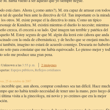
e M. había vuelto a ser aquello que yo siempre negué.
do está claro. Ahora (¿como antes?), M. era capaz de arrasar con todos
n tal de quedar bien ante la directiva de GJ. Tan importante es la mirad
 los otros. M. existe porque el la directiva lo mira. Como un típico
rsonaje de Kundera, M. existirá mientras el dueño lo necesite; mientras 
eño crezca, él crecerá a su lado. Qué imagen tan terrible y patética del
equeño M.
Estoy segura de que M. algún día leerá esto (ahora que anda
scinado con la onda de cibernáutica), y de hecho que se enojará mucho
í también, imagino no estará de acuerdo conmigo. Desearía no haberlo
sto solo para constatar que me había equivocado. Lo pienso mejor y to
to solo me produce una gran pena.
e Unknown
a las
3:55 p. m.
2 imágenes
iquetas:
Espejos públicos
,
Reflejos cotidianos
eves, 25 de octubre de 2007
 increíble que, aun ahora, comprar condones sea tan difícil. Hace muc
empo que no había tenido necesidad de tener uno la mano, pero luego d
 última visita a la ginecóloga, mi novio y yo creímos que era la mejor
ción.