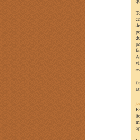
qu
To
co
de
pe
du
p
fa
As
vi
es
D
Et
ju
Es
ti
mi
op