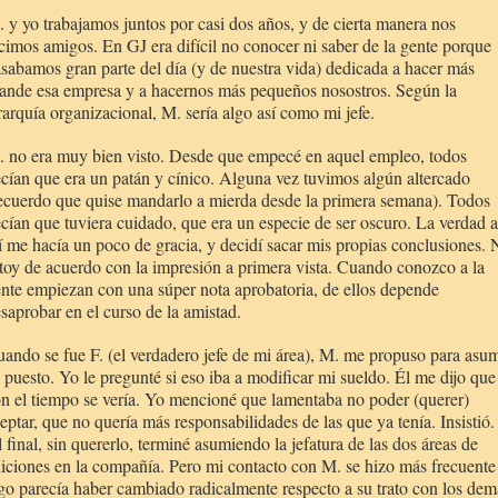
 y yo trabajamos juntos por casi dos años, y de cierta manera nos
cimos amigos. En GJ era difícil no conocer ni saber de la gente porque
sabamos gran parte del día (y de nuestra vida) dedicada a hacer más
ande esa empresa y a hacernos más pequeños nosostros. Según la
rarquía organizacional, M. sería algo así como mi jefe.
 no era muy bien visto. Desde que empecé en aquel empleo, todos
cían que era un patán y cínico. Alguna vez tuvimos algún altercado
ecuerdo que quise mandarlo a mierda desde la primera semana). Todos
cían que tuviera cuidado, que era un especie de ser oscuro. La verdad a
 me hacía un poco de gracia, y decidí sacar mis propias conclusiones.
toy de acuerdo con la impresión a primera vista. Cuando conozco a la
nte empiezan con una súper nota aprobatoria, de ellos depende
saprobar en el curso de la amistad.
ando se fue F. (el verdadero jefe de mi área), M. me propuso para asum
 puesto. Yo le pregunté si eso iba a modificar mi sueldo. Él me dijo que
n el tiempo se vería. Yo mencioné que lamentaba no poder (querer)
eptar, que no quería más responsabilidades de las que ya tenía. Insistió.
 final, sin quererlo, terminé asumiendo la jefatura de las dos áreas de
iciones en
la compañía. Pero
mi contacto con M. se hizo más frecuente
go parecía haber cambiado radicalmente respecto a su trato con los dem