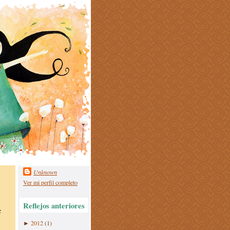
Unknown
Ver mi perfil completo
Reflejos anteriores
e
2012
(1)
►