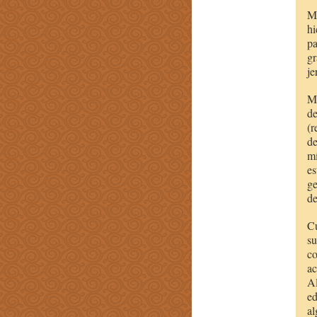
M.
hi
pa
gr
je
M.
de
(r
de
mí
es
ge
de
Cu
su
co
ac
Al
ed
al