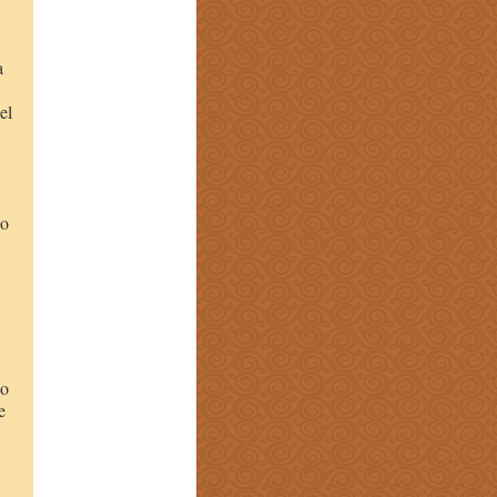
a
el
.
do
ho
e