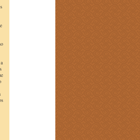
os
me
no
 a
s
ue
o
a
os