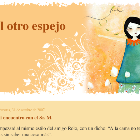
l otro espejo
ércoles, 31 de octubre de 2007
 encuentro con el Sr. M.
pezaré al mismo estilo del amigo Rolo, con un dicho: “A la cama no t
ás sin saber una cosa más”.