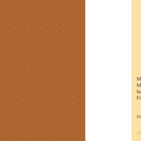
Mo
Mi
li
Fo
D
<<