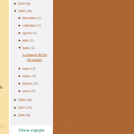
2010
(6)
►
2009
(19)
▼
diciembre
(1)
►
setiembre
(1)
►
agosto
(1)
►
julio
(1)
►
junio
(1)
▼
La imagen del fin
del mundo
mayo
(3)
►
marzo
(3)
►
febrero
(3)
►
n.
enero
(5)
►
2008
(18)
►
2007
(15)
►
2006
(6)
►
 >>
Otros espejos