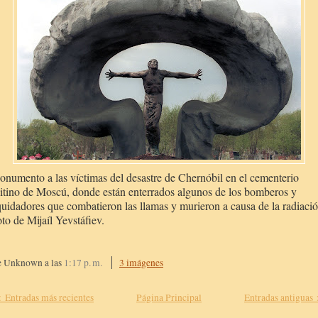
numento a las víctimas del desastre de Chernóbil en el cementerio
tino de Moscú, donde están enterrados algunos de los bomberos y
quidadores que combatieron las llamas y murieron a causa de la radiació
to de Mijaíl Yevstáfiev.
e Unknown
a las
1:17 p. m.
3 imágenes
 Entradas más recientes
Página Principal
Entradas antiguas