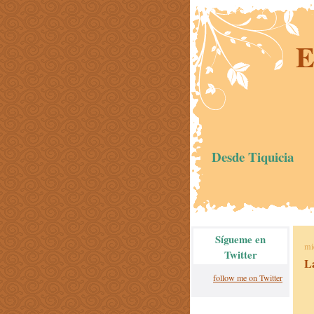
E
Desde Tiquicia
Sígueme en
mi
Twitter
L
follow me on Twitter