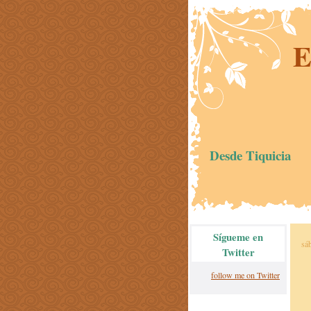
E
Desde Tiquicia
Sígueme en
sá
Twitter
follow me on Twitter