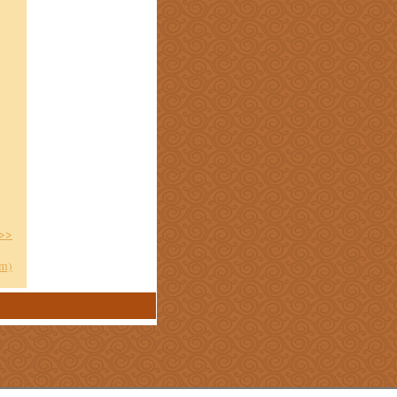
 >>
om)