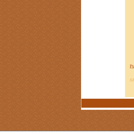
Pu
<<