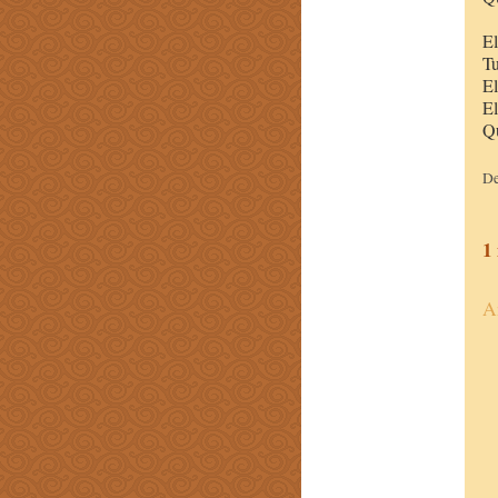
El
Tu
El
El
Q
D
1
A