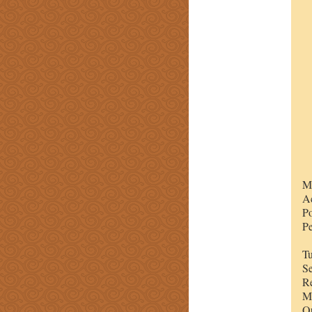
Me
Ac
Po
Pe
Tu
Se
Re
Mi
Q