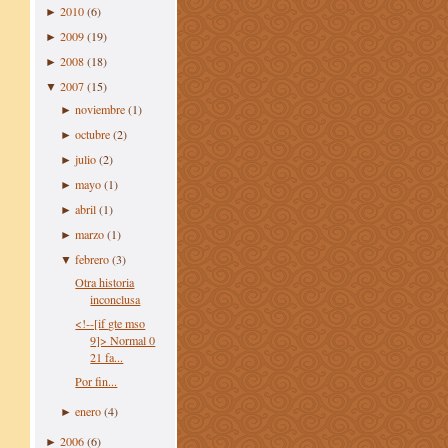
2010
(6)
►
2009
(19)
►
2008
(18)
►
2007
(15)
▼
noviembre
(1)
►
octubre
(2)
►
julio
(2)
►
mayo
(1)
►
abril
(1)
►
marzo
(1)
►
febrero
(3)
▼
Otra historia
inconclusa
<!--[if gte mso
9]> Normal 0
21 fa...
Por fin...
enero
(4)
►
2006
(6)
►