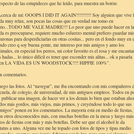
specto de las estupideces que he leído, para muestra un botón:
cerca de mí:
OOOPS I DID IT AGAIN!!!!!!!!!!
Soy alguien que vive 
da muy relax, son pocas las cosas que en verdad me tomo en
erio...TODO ME VALE MADRE!!! Lo peor que uno puede hacer en l
da es preocuparse, requiere mucho esfuerzo mental prefiero guardar mi
uronas para desperdiciarlas en otras cositas... pero en el fondo muy en e
ndo creo q soy buena gente, me intereso por mis amigos y amo los
imales, en especial los perros, mi color favorito es el rosa y me encanta
s hadas... lo único difícil es tener que esconder mis alitas... ok a pasarla
ien
LA VIDA ES UN
WOODSTOCK!!!! HIPPIE 100%”.
n comentarios.
ego las fotos. Al “navegar”, me iba encontrando con mis compañeros 
cuela, de colegio, de universidad, de mis antiguos empleos. Todos en p
 publicar una imagen, de hacer ver a los demás lo bien que estaban aho
dos más gordos, más viejos, más primos, y creyéndose todo lo que sus
migos” ponen en los comentarios. La mayoría está en medio de fiestas,
n otros desconocidos más, con muchas botellas en la mesa y luego más
tos de fiestas con más y más botellas. Debe ser que el alcohol le da
tatus a uno. Alguna vez me he topado con fotos de tipos y tipas medio
snudos, cuerpos que jamás debieron ver la luz, pero aun así algunos