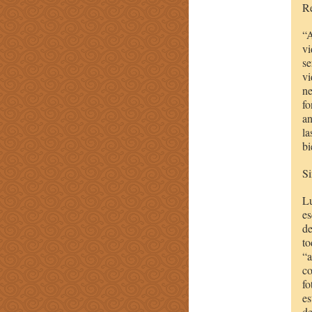
Re
“A
vi
s
vi
ne
fo
an
la
b
Si
Lu
es
de
to
“a
co
fo
es
de