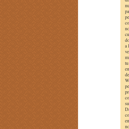
nu
pa
pe
co
no
cu
do
a 
ve
mi
tu
en
de
Wo
pe
pr
co
su
Da
co
en
no