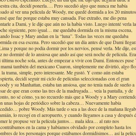
estra cita, decidí ponerla…. Pero sucedió algo que nunca me había
sado al ver una película de Woody, me quedé dormida a los 20 minutos
nsé que fue porque estaba muy cansada. Fue extraño, me dio pena
ntarle a Dami, y le dije que aún no la había visto. Luego intenté verla la
che siguiente, pero igual… me quedaba dormida en la misma escena,
ando Issac y Mary andan en la “luna”. Todas las veces me quedaba
rmida en esa escena. Pero sucedió que un día antes de que Dami llegar
Lima y porque no podía dormir por los nervios, pensé verla. Me dije, es
z no dormiré de lo ansiosa que ando así que será noche de película. Era
 última noche sola, antes de empezar a vivir con Dami. Entonces puse
 mamá también del mexicano Cuaron, simplemente me divirtió, algo flo
 la trama, simple, pero interesante. Me gustó. Y como aún estaba
spierta, decidí seguir mi ciclo de películas seleccionadas con el gran
ody y su Manhattan, estaba tan ansiosa, que no tenía nada de sueño a
sar de que eran como las tres de la madrugada… veía la pantalla, y de
onto, no sé cómo, ya no recuerdo más que a Woody y a Mary corriend
n unas hojas de periódico sobre la cabeza… Nuevamente había
cedido… pobre Woody. Más tarde o sea a las doce de la mañana llega
mián, lo recogí en el aeropuerto, y cuando llegamos a casa y después 
mer le propuse ver la película juntos… mala idea… al rato nos
contrábamos en la cama y habíamos olvidado por completo hasta los
mbres de los personajes porque estábamos dormidísimos… así la pelíc