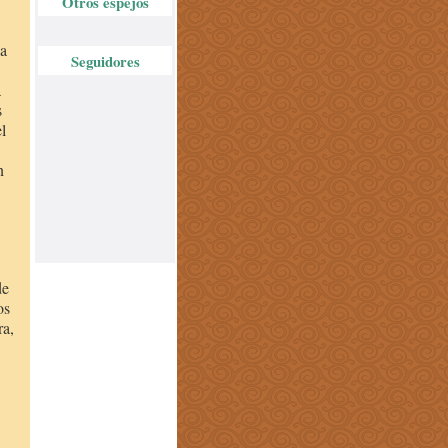
Otros espejos
la
Seguidores
a
s
l
n
de
os
ra,