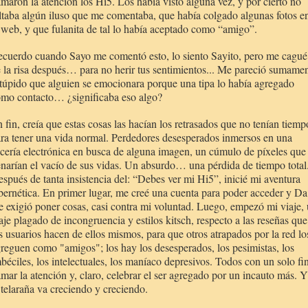
amaron la atención los Hi5. Los había visto alguna vez, y por cierto no
ltaba algún iluso que me comentaba, que había colgado algunas fotos e
 web, y que fulanita de tal lo había aceptado como “amigo”.
cuerdo cuando Sayo me comentó esto, lo siento Sayito, pero me cagué
 la risa después… para no herir tus sentimientos... Me pareció sumame
túpido que alguien se emocionara porque una tipa lo había agregado
mo contacto… ¿significaba eso algo?
 fin, creía que estas cosas las hacían los retrasados que no tenían tiemp
ra tener una vida normal. Perdedores desesperados inmersos en una
cería electrónica en busca de alguna imagen, un cúmulo de píxeles que
enarían el vacío de sus vidas. Un absurdo… una pérdida de tiempo total
spués de tanta insistencia del: “Debes ver mi Hi5”, inicié mi aventura
bernética.
En primer lugar, me creé una cuenta para poder acceder y Da
 exigió poner cosas, casi contra mi voluntad. Luego, empezó mi viaje,
aje plagado de incongruencia y estilos kitsch, respecto a las reseñas que
s usuarios hacen de ellos mismos, para que otros atrapados por la red lo
reguen como "amigos"; los hay los desesperados, los pesimistas, los
béciles, los intelectuales, los maníaco depresivos. Todos con un solo fin
amar la atención y, claro, celebrar el ser agregado por un incauto más. Y
 telaraña va creciendo y creciendo.