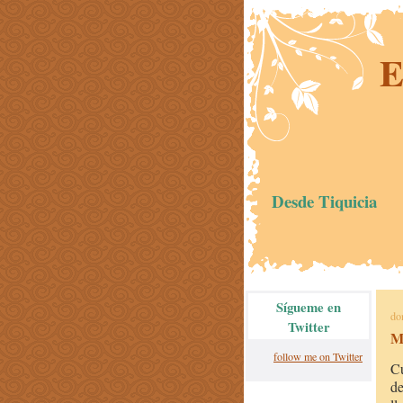
E
Desde Tiquicia
Sígueme en
do
Twitter
Mi
follow me on Twitter
Cu
de