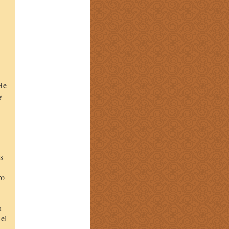
He
y
s
ro
a
 el