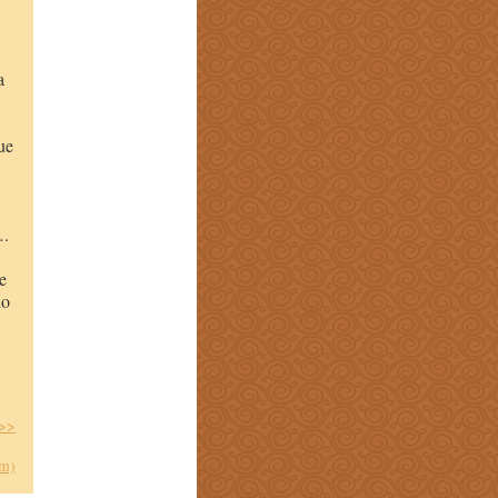
a
ue
….
e
do
 >>
om)