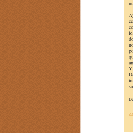
nu
Ay
ce
co
lo
do
no
po
qu
an
Y 
De
in
su
D
<<