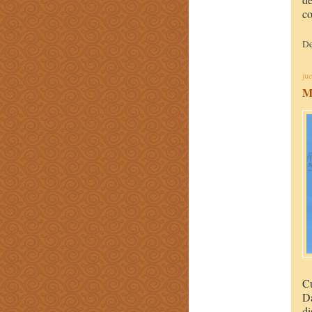
co
D
ju
M
Cu
Da
di