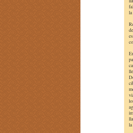
ll
fa
la
Re
de
es
co
En
pa
ca
ll
De
ci
me
vi
lo
ag
im
ll
la