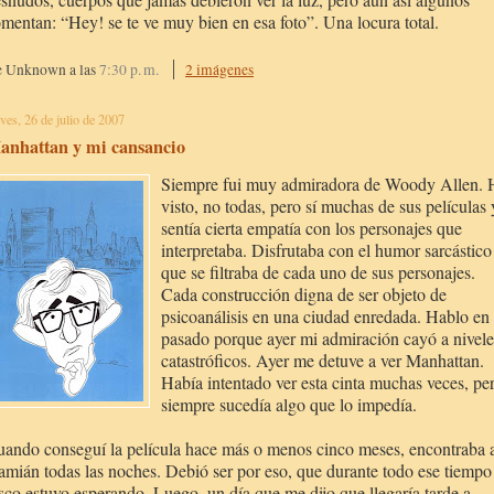
mentan: “Hey! se te ve muy bien en esa foto”. Una locura total.
e Unknown
a las
7:30 p. m.
2 imágenes
eves, 26 de julio de 2007
anhattan y mi cansancio
Siempre fui muy admiradora de Woody Allen. 
visto, no todas, pero sí muchas de sus películas 
sentía cierta empatía con los personajes que
interpretaba. Disfrutaba con el humor sarcástico
que se filtraba de cada uno de sus personajes.
Cada construcción digna de ser objeto de
psicoanálisis en una ciudad enredada. Hablo en
pasado porque ayer mi admiración cayó a nivele
catastróficos. Ayer me detuve a ver Manhattan.
Había intentado ver esta cinta muchas veces, pe
siempre sucedía algo que lo impedía.
ando conseguí la película hace más o menos cinco meses, encontraba 
mián todas las noches. Debió ser por eso, que durante todo ese tiempo
sco estuvo esperando. Luego, un día que me dijo que llegaría tarde a