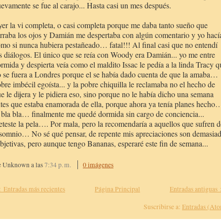
evamente se fue al carajo... Hasta casi un mes después.
er la vi completa, o casi completa porque me daba tanto sueño que
rraba los ojos y Damián me despertaba con algún comentario y yo hací
mo si nunca hubiera pestañeado… fatal!!! Al final casi que no entendí
s diálogos. El único que se reía con Woody era Damián... yo me entre
rmida y despierta veía como el maldito Issac le pedía a
la linda Tracy
q
 se fuera a Londres porque el se había dado cuenta de que la amaba…
bre imbécil egoísta... y la pobre chiquilla le reclamaba no el hecho de
e le dijera y le pidiera eso, sino porque no le había dicho una semana
tes que estaba enamorada de ella, porque ahora ya tenía planes hecho
bla bla… finalmente me quedé dormida sin cargo de conciencia...
teste la pela…. Por mala, pero la recomendaría a aquellos que sufren d
somnio… No sé qué pensar, de repente mis apreciaciones son demasia
bjetivas, pero aunque tengo Bananas, esperaré este fin de semana...
e Unknown
a las
7:34 p. m.
0 imágenes
 Entradas más recientes
Página Principal
Entradas antiguas
Suscribirse a:
Entradas (At