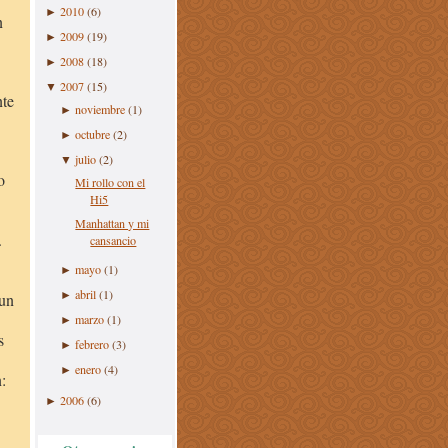
2010
(6)
►
n
2009
(19)
►
2008
(18)
►
2007
(15)
▼
nte
noviembre
(1)
►
octubre
(2)
►
julio
(2)
▼
o
Mi rollo con el
Hi5
Manhattan y mi
.
cansancio
mayo
(1)
►
abril
(1)
►
 un
marzo
(1)
►
s
febrero
(3)
►
enero
(4)
►
:
2006
(6)
►