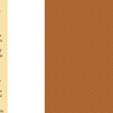
,
a
ta
 Y
ja
o
ba
de
ula