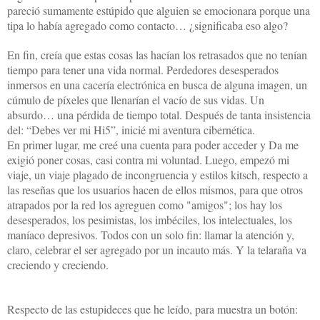
pareció sumamente estúpido que alguien se emocionara porque una
tipa lo había agregado como contacto… ¿significaba eso algo?
En fin, creía que estas cosas las hacían los retrasados que no tenían
tiempo para tener una vida normal. Perdedores desesperados
inmersos en una cacería electrónica en busca de alguna imagen, un
cúmulo de píxeles que llenarían el vacío de sus vidas. Un
absurdo… una pérdida de tiempo total. Después de tanta insistencia
del: “Debes ver mi Hi5”, inicié mi aventura cibernética.
En primer lugar, me creé una cuenta para poder acceder y Da me
exigió poner cosas, casi contra mi voluntad. Luego, empezó mi
viaje, un viaje plagado de incongruencia y estilos kitsch, respecto a
las reseñas que los usuarios hacen de ellos mismos, para que otros
atrapados por la red los agreguen como "amigos"; los hay los
desesperados, los pesimistas, los imbéciles, los intelectuales, los
maníaco depresivos. Todos con un solo fin: llamar la atención y,
claro, celebrar el ser agregado por un incauto más. Y la telaraña va
creciendo y creciendo.
Respecto de las estupideces que he leído, para muestra un botón: