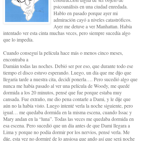
psicoanálisis en una ciudad enredada.
Hablo en pasado porque ayer mi
admiración cayó a niveles catastróficos.
Ayer me detuve a ver Manhattan. Había
intentado ver esta cinta muchas veces, pero siempre sucedía algo
que lo impedía.
Cuando conseguí la película hace más o menos cinco meses,
encontraba a
Damián todas las noches. Debió ser por eso, que durante todo ese
tiempo el disco estuvo esperando. Luego, un día que me dijo que
llegaría tarde a nuestra cita, decidí ponerla…. Pero sucedió algo que
nunca me había pasado al ver una película de Woody, me quedé
dormida a los 20 minutos, pensé que fue porque estaba muy
cansada. Fue extraño, me dio pena contarle a Dami, y le dije que
aún no la había visto. Luego intenté verla la noche siguiente, pero
igual… me quedaba dormida en la misma escena, cuando Issac y
Mary andan en la “luna”. Todas las veces me quedaba dormida en
esa escena. Pero sucedió que un día antes de que Dami llegara a
Lima y porque no podía dormir por los nervios, pensé verla. Me
dije, esta vez no dormiré de lo ansiosa que ando así que será noche