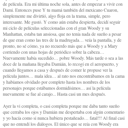
de película. Era mi última noche sola, antes de empezar a vivir con
Dami. Entonces puse Y tu mamá también del mexicano Cuaron,
simplemente me divirtió, algo floja en la trama, simple, pero
interesante. Me gustó. Y como aún estaba despierta, decidí seguir
mi ciclo de películas seleccionadas con el gran Woody y su
Manhattan, estaba tan ansiosa, que no tenía nada de sueño a pesar
de que eran como las tres de la madrugada… veía la pantalla, y de
pronto, no sé cómo, ya no recuerdo más que a Woody y a Mary
corriendo con unas hojas de periódico sobre la cabeza…
Nuevamente había sucedido… pobre Woody. Más tarde o sea a las
doce de la mañana llegaba Damián, lo recogí en el aeropuerto, y
cuando llegamos a casa y después de comer le propuse ver la
película juntos… mala idea… al rato nos encontrábamos en la cama
y habíamos olvidado por completo hasta los nombres de los
personajes porque estábamos dormidísimos… así la película
nuevamente se fue al carajo... Hasta casi un mes después.
Ayer la vi completa, o casi completa porque me daba tanto sueño
que cerraba los ojos y Damián me despertaba con algún comentario
y yo hacía como si nunca hubiera pestañeado… fatal!!! Al final casi
que no entendí los diálogos. El único que se reía con Woody era