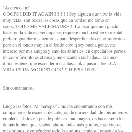
“Acerca de mí:
OOOPS I DID IT AGAIN!!!!!!!!!!
Soy alguien que vive la vida
muy relax, son pocas las cosas que en verdad me tomo en
serio...TODO ME VALE MADRE!!! Lo peor que uno puede
hacer en la vida es preocuparse, requiere mucho esfuerzo mental
prefiero guardar mis neuronas para desperdiciarlas en otras cositas...
pero en el fondo muy en el fondo creo q soy buena gente, me
intereso por mis amigos y amo los animales, en especial los perros,
mi color favorito es el rosa y me encantan las hadas... lo único
difícil es tener que esconder mis alitas... ok a pasarla bien
LA
VIDA ES UN
WOODSTOCK!!!! HIPPIE 100%”.
Sin comentarios.
Luego las fotos. Al “navegar”, me iba encontrando con mis
compañeros de escuela, de colegio, de universidad, de mis antiguos
empleos. Todos en pos de publicar una imagen, de hacer ver a los
demás lo bien que estaban ahora, todos más gordos, más viejos,
más primos, y creyéndose todo lo que sus “amigos” ponen en los