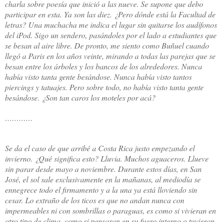
charla sobre poesía que inició a las nueve. Se supone que debo
participar en esta. Ya son las diez. ¿Pero dónde está la Facultad de
letras? Una muchacha me indica el lugar sin quitarse los audífonos
del iPod. Sigo un sendero, pasándoles por el lado a estudiantes que
se besan al aire libre. De pronto, me siento como Buñuel cuando
llegó a Paris en los años veinte, mirando a todas las parejas que se
besan entre los árboles y los bancos de los alrededores. Nunca
había visto tanta gente besándose. Nunca había visto tantos
piercings y tatuajes. Pero sobre todo, no había visto tanta gente
besándose. ¿Son tan caros los moteles por acá?
…………
Se da el caso de que arribé a Costa Rica justo empezando el
invierno. ¿Qué significa esto? Lluvia. Muchos aguaceros. Llueve
sin parar desde mayo a noviembre. Durante estos días, en San
José, el sol sale exclusivamente en la mañanas, al mediodía se
ennegrece todo el firmamento y a la una ya está lloviendo sin
cesar. Lo extraño de los ticos es que no andan nunca con
impermeables ni con sombrillas o paraguas, es como si vivieran en
otro tipo de clima, como si pensaran en su fuero interno o tuvieran