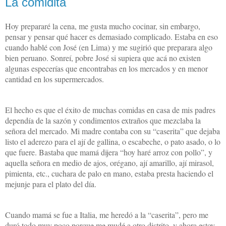
La comidita
Hoy prepararé la cena, me gusta mucho cocinar, sin embargo,
pensar y pensar qué hacer es demasiado complicado. Estaba en eso
cuando hablé con José (en Lima) y me sugirió que preparara algo
bien peruano. Sonreí, pobre José si supiera que acá no existen
algunas especerías que encontrabas en los mercados y en menor
cantidad en los supermercados.
El hecho es que el éxito de muchas comidas en casa de mis padres
dependía de la sazón y condimentos extraños que mezclaba la
señora del mercado. Mi madre contaba con su “caserita” que dejaba
listo el aderezo para el ají de gallina, o escabeche, o pato asado, o lo
que fuere. Bastaba que mamá dijera “hoy haré arroz con pollo”, y
aquella señora en medio de ajos, orégano, ají amarillo, ají mirasol,
pimienta, etc., cuchara de palo en mano, estaba presta haciendo el
mejunje para el plato del día.
Cuando mamá se fue a Italia, me heredó a la “caserita”, pero me
duró todo muy poco porque me mudé a otro distrito, y ahora estoy