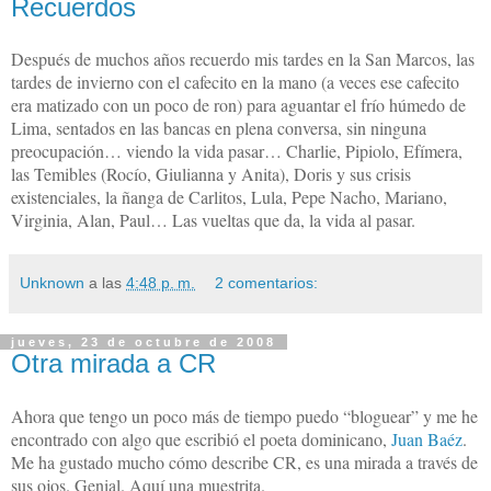
Recuerdos
Después de muchos años recuerdo mis tardes en
la San Marcos
, las
tardes de invierno con el cafecito en la mano (a veces ese cafecito
era matizado con un poco de ron) para aguantar el frío húmedo de
Lima, sentados en las bancas en plena conversa, sin ninguna
preocupación… viendo la vida pasar…
Charlie, Pipiolo, Efímera,
las Temibles (Rocío, Giulianna y Anita), Doris y sus crisis
existenciales, la ñanga de Carlitos, Lula, Pepe Nacho, Mariano,
Virginia, Alan, Paul… Las vueltas que da, la vida al pasar.
Unknown
a las
4:48 p. m.
2 comentarios:
jueves, 23 de octubre de 2008
Otra mirada a CR
Ahora que tengo un poco más de tiempo puedo “bloguear” y me he
encontrado con algo que escribió el poeta dominicano,
Juan Baéz
.
Me ha gustado mucho cómo describe CR, es una mirada a través de
sus ojos. Genial. Aquí una muestrita.