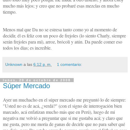
mucho más lejos; y creo que no probaré esas mezclas en mucho
tiempo.
Menos mal que Da no se estresa tanto como yo al momento de
decidir, él es feliz con un poco de frejoles (lo siento Charly, siempre
serán frejoles para mí), arroz, brócoli y atún. Da puede comer eso
todos los días; es increíble.
Unknown
a las
6:12 p. m.
1 comentario:
lunes, 20 de octubre de 2008
Súper Mercado
Ayer un muchacho en el súper mercado me preguntó lo de siempre:
"Usted no es de acá, ¿verdá?"
(con el signo de interrogación bien
marcado, acá enfatizan mucho más que en Perú), luego de mi
negativa me volvió a preguntar que si me gustaba acá; y claro que
me gusta, pero me moría de ganas de decirle que no para saber qué